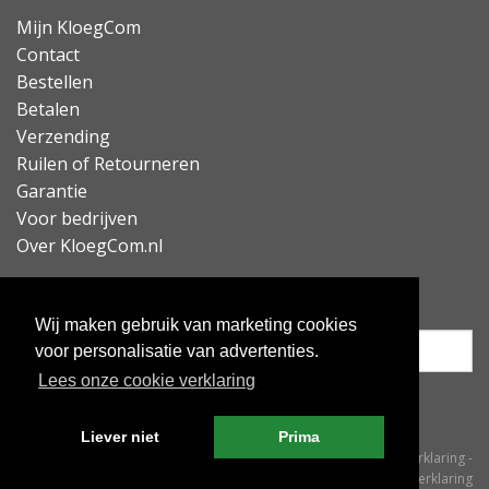
Mijn KloegCom
Contact
Bestellen
Betalen
Verzending
Ruilen of Retourneren
Garantie
Voor bedrijven
Over KloegCom.nl
Nieuwsbrief ontvangen?
Wij maken gebruik van marketing cookies
voor personalisatie van advertenties.
Lees onze cookie verklaring
Inschrijven
Liever niet
Prima
© KloegCom 2008 - 2026 -
Algemene voorwaarden
-
Cookieverklaring
-
Privacyverklaring