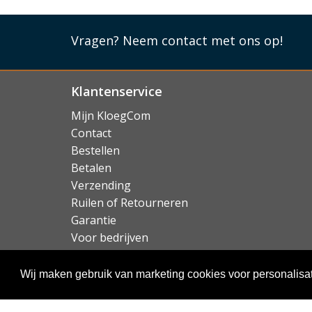
briefgeld en bonnetjes in de voering van het 
ook als standaardje gebruikt worden, zodat u
Vragen?
Neem contact met ons op!
kunt zetten.
Lees mi
Klantenservice
Mijn KloegCom
Contact
Bestellen
Betalen
Verzending
Ruilen of Retourneren
Garantie
Voor bedrijven
Over KloegCom.nl
Wij maken gebruik van marketing cookies voor personalisat