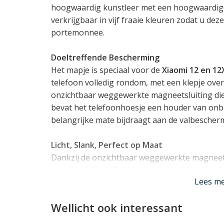
hoogwaardig kunstleer met een hoogwaardige 
verkrijgbaar in vijf fraaie kleuren zodat u de
portemonnee.
Doeltreffende Bescherming
Het mapje is speciaal voor de
Xiaomi 12 en 12
telefoon volledig rondom, met een klepje ove
onzichtbaar weggewerkte magneetsluiting die
bevat het telefoonhoesje een houder van on
belangrijke mate bijdraagt aan de valbescher
Licht, Slank, Perfect op Maat
Dankzij de onzichtbaar weggewerkte magneetsl
opvallend slank. Er is bovendien rekening geh
Lees m
de camera, zodat uw toestel normaal blijft fun
Wellicht ook interessant
Extra functionaliteit
De Xiaomi 12/12X case beschikt over 3 vakjes 