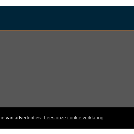
klepje. Daarnaast kan het telefoonhoesje
 uw toestel in een handomdraai rechtop
nder
ie van advertenties.
Lees onze cookie verklaring
© KloegCom 2008 - 2026 -