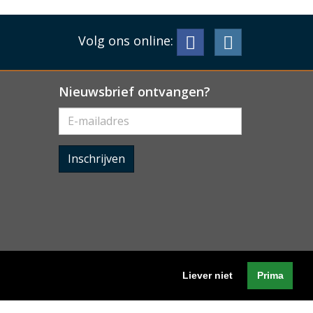
Volg ons online:
Nieuwsbrief ontvangen?
Inschrijven
Liever niet
Prima
Algemene voorwaarden
-
Cookieverklaring
-
Privacyverklaring