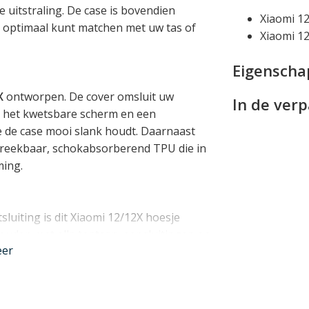
uitstraling. De case is bovendien
Xiaomi 1
ze optimaal kunt matchen met uw tas of
Xiaomi 1
Eigensch
X
ontworpen. De cover omsluit uw
In de ver
r het kwetsbare scherm en een
 de case mooi slank houdt. Daarnaast
breekbaar, schokabsorberend TPU die in
ming.
uiting is dit Xiaomi 12/12X hoesje
ouden met alle toetsen, aansluitingen en
eer
ctioneren.
voor pasjes en een steekvakje voor