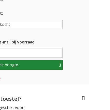
t:
-mail bij voorraad:
de hoogte
t
toestel?
geschikt voor: