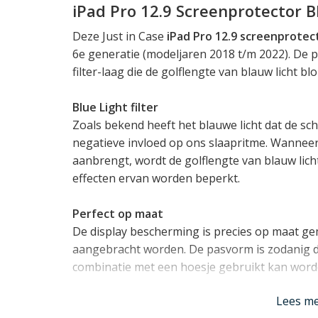
iPad Pro 12.9 Screenprotector Bl
Deze Just in Case
iPad Pro 12.9 screenprotec
6e generatie (modeljaren 2018 t/m 2022). De p
filter-laag die de golflengte van blauw licht bl
Blue Light filter
Zoals bekend heeft het blauwe licht dat de s
negatieve invloed op ons slaapritme. Wanneer
aanbrengt, wordt de golflengte van blauw lich
effecten ervan worden beperkt.
Perfect op maat
De display bescherming is precies op maat ge
aangebracht worden. De pasvorm is zodanig d
combinatie met een hoesje gebruikt kan word
Lees m
9H hardheid