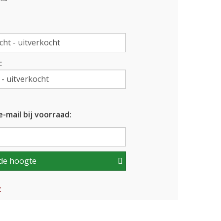
:
-mail bij voorraad:
de hoogte
t