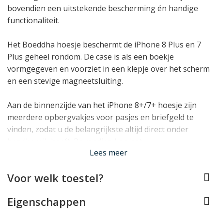
bovendien een uitstekende bescherming én handige
functionaliteit.
Het Boeddha hoesje beschermt de iPhone 8 Plus en 7
Plus geheel rondom. De case is als een boekje
vormgegeven en voorziet in een klepje over het scherm
en een stevige magneetsluiting.
Aan de binnenzijde van het iPhone 8+/7+ hoesje zijn
meerdere opbergvakjes voor pasjes en briefgeld te
vinden, zodat u de belangrijkste altijd direct onder
handbereik heeft. Bovendien kan het
Lees meer
smartphonehoesje als standaardje gebruikt worden
voor de iPhone.
Voor welk toestel?
Lees minder
Eigenschappen