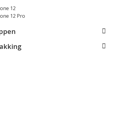
hone 12
hone 12 Pro
appen
pakking