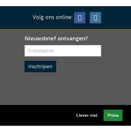
Volg ons online:
Nieuwsbrief ontvangen?
Inschrijven
Liever niet
Prima
Algemene voorwaarden
-
Cookieverklaring
-
Privacyverklaring