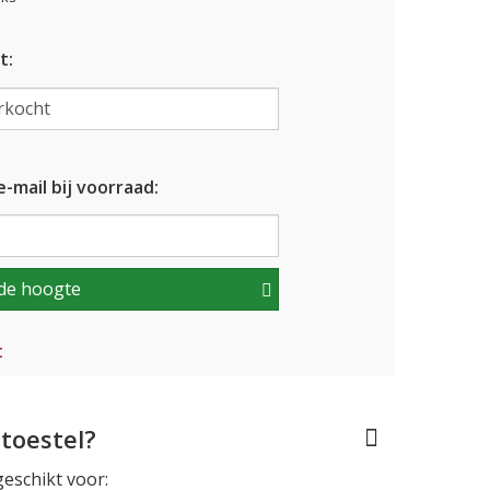
t:
-mail bij voorraad:
de hoogte
t
toestel?
geschikt voor: