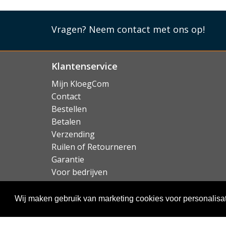
rijbewijs en andere belangrijke zaken direct 
iPhone case tot slot ook nog de mogelijkheid 
Vragen?
Neem contact met ons op!
Zo zet u het toestel eenvoudig rechtop om bi
terug te kijken in de trein.
Lees mi
Klantenservice
Mijn KloegCom
Contact
Bestellen
Betalen
Verzending
Ruilen of Retourneren
Garantie
Voor bedrijven
Over KloegCom.nl
Wij maken gebruik van marketing cookies voor personalisat