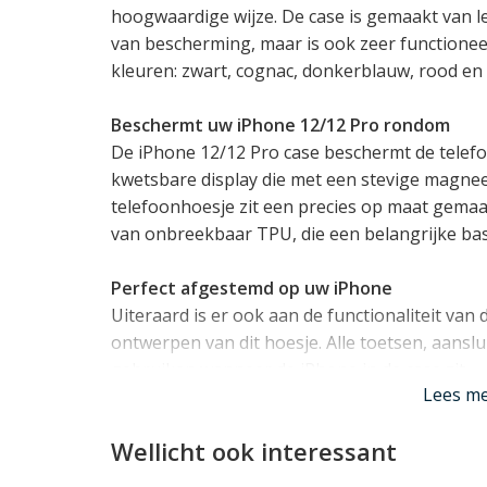
hoogwaardige wijze. De case is gemaakt van le
van bescherming, maar is ook zeer functioneel. 
kleuren: zwart, cognac, donkerblauw, rood en g
Beschermt uw iPhone 12/12 Pro rondom
De iPhone 12/12 Pro case beschermt de telef
kwetsbare display die met een stevige magneet
telefoonhoesje zit een precies op maat gema
van onbreekbaar TPU, die een belangrijke bas
Perfect afgestemd op uw iPhone
Uiteraard is er ook aan de functionaliteit van
ontwerpen van dit hoesje. Alle toetsen, aansl
gebruiken wanneer de iPhone in de case zit.
Lees m
Extra functionaliteit
Wellicht ook interessant
Dit iPhone 12/12 Pro hoesje biedt bovengemidd
bonnetjes dankzij de pashouder met
5 vakjes