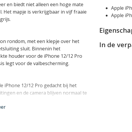
er en biedt niet alleen een hoge mate
Apple iP
Het mapje is verkrijgbaar in vijf fraaie
Apple iP
rijs.
Eigensch
oon rondom, met een klepje over het
In de ver
sluiting sluit. Binnenin het
akte houder voor de iPhone 12/12 Pro
is legt voor de valbescherming.
 de iPhone 12/12 Pro gedacht bij het
uitingen en de camera blijven normaal te
eer
eld veel plaats aan pasjes, briefgeld en
in de voering. Ideaal om uw pinpas,