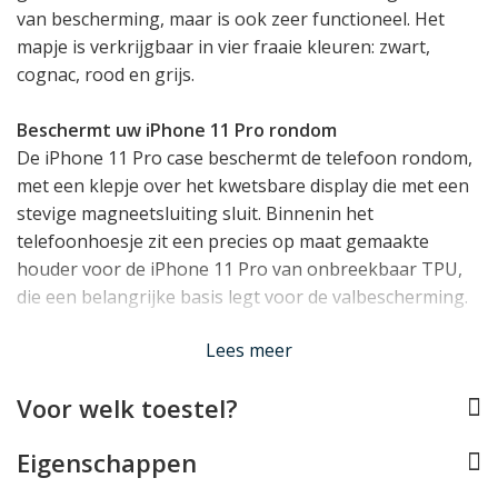
van bescherming, maar is ook zeer functioneel. Het
mapje is verkrijgbaar in vier fraaie kleuren: zwart,
cognac, rood en grijs.
Beschermt uw iPhone 11 Pro rondom
De iPhone 11 Pro case beschermt de telefoon rondom,
met een klepje over het kwetsbare display die met een
stevige magneetsluiting sluit. Binnenin het
telefoonhoesje zit een precies op maat gemaakte
houder voor de iPhone 11 Pro van onbreekbaar TPU,
die een belangrijke basis legt voor de valbescherming.
Lees meer
Perfect afgestemd op uw iPhone
Uiteraard is er ook aan de functionaliteit van de iPhone
Voor welk toestel?
11 Pro gedacht bij het ontwerpen van dit hoesje. Alle
toetsen, aansluitingen en de camera blijven normaal te
Eigenschappen
gebruiken wanneer de iPhone in de case zit. Draadloos
opladen blijft eveneens mogelijk, al moet u de iPhone