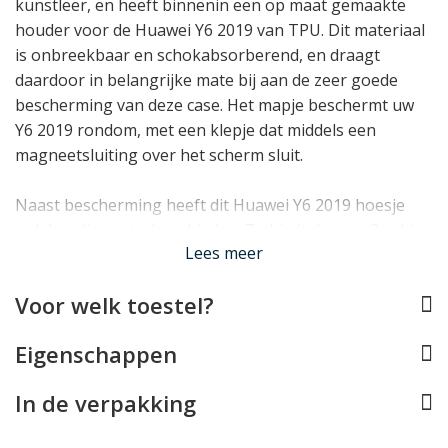
kunstleer, en heeft binnenin een op maat gemaakte
houder voor de Huawei Y6 2019 van TPU. Dit materiaal
is onbreekbaar en schokabsorberend, en draagt
daardoor in belangrijke mate bij aan de zeer goede
bescherming van deze case. Het mapje beschermt uw
Y6 2019 rondom, met een klepje dat middels een
magneetsluiting over het scherm sluit.
Naast bescherming heeft dit Huawei Y6 2019 hoesje
ook handige extra's te bieden. Zo biedt de case 3 vakjes
Lees meer
voor pasjes én een steekvakje voor briefgeld of
bonnetjes. Daarnaast kan dit telefoonhoesje ook als
Voor welk toestel?
standaardje gebruikt worden om de telefoon rechtop
neer te zetten.
Eigenschappen
In de verpakking
Lees minder