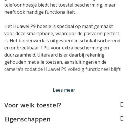
telefoonhoesje biedt het toestel bescherming, maar
heeft ook handige functionaliteit.
Het Huawei P9 hoesje is speciaal op maat gemaakt
voor deze smartphone, waardoor de pasvorm perfect
is. Het binnenwerk is uitgevoerd in schokabsorberend
en onbreekbaar TPU voor extra bescherming en
duurzaamheid. Uiteraard is er daarbij rekening
gehouden met alle toetsen, aansluitingen en de
camera's zodat de Huawei P9 volledig functioneel blijft.
Naast bescherming biedt het Huawei P9 hoesje ook
Lees meer
handige
opbergruimte
voor pasjes en briefgeld.
Hiermee heeft u altijd de belangrijkste zaken direct
Voor welk toestel?
onder handbereik in uw telefoonhoesje.
Eigenschappen