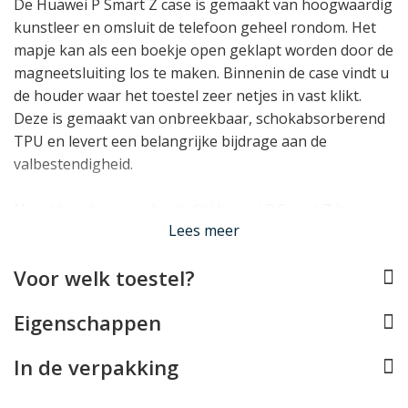
De Huawei P Smart Z case is gemaakt van hoogwaardig
kunstleer en omsluit de telefoon geheel rondom. Het
mapje kan als een boekje open geklapt worden door de
magneetsluiting los te maken. Binnenin de case vindt u
de houder waar het toestel zeer netjes in vast klikt.
Deze is gemaakt van onbreekbaar, schokabsorberend
TPU en levert een belangrijke bijdrage aan de
valbestendigheid.
Naast bescherming biedt dit Huawei P Smart Z hoesje
Lees meer
ook handige functionaliteit. Zo vindt u binnenin de
voering
3 vakjes voor passen
én een steekvakje voor
Voor welk toestel?
bonnetjes of briefgeld. Ook kan het telefoonhoesje als
standaardje gebruikt worden, zodat de Huawei rechtop
Eigenschappen
kan staan om bijvoorbeeld naar uw favoriete serie te
kijken.
In de verpakking