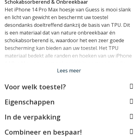
Schokabsorberend & Onbreekbaar
Het iPhone 14 Pro Max hoesje van Guess is mooi slank
en licht van gewicht en beschermt uw toestel
desondanks doeltreffend dankzij de basis van TPU. Dit
is een materiaal dat van nature onbreekbaar én
schokabsorberend is, waardoor het een zeer goede
bescherming kan bieden aan uw toestel. Het TPU
materiaal bedekt alle randen en hoeken van uw iPhone
14 Pro Max, en vormt ook een klein opstaand randje
Lees meer
rond het display.
Voor welk toestel?
Perfect op maat
De Guess case werd speciaal ontworpen voor de
Eigenschappen
iPhone 14 Pro Max en past daarom als gegoten. Alle
knopjes kunt u blijven gebruiken, de Lightning
In de verpakking
aansluiting blijft vrij en de camera's kunnen hun werk
blijven doen. Helaas is deze case door het metalen
Combineer en bespaar!
Guess embleem achterop niet compatible met