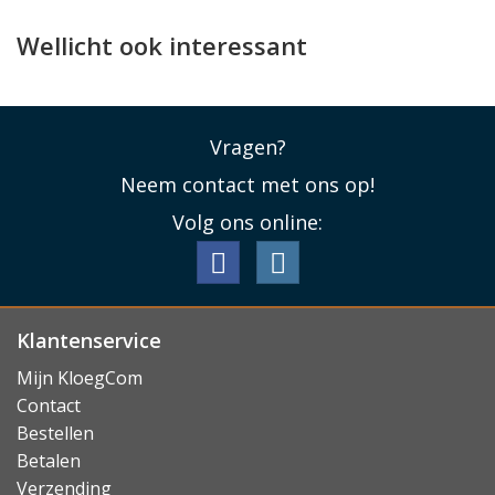
draadloos opladen of MagSafe.
Wellicht ook interessant
Lees minder
Vragen?
Neem contact met ons op!
Volg ons online:
Klantenservice
Mijn KloegCom
Contact
Bestellen
Betalen
Verzending