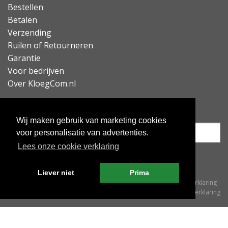
Bestellen
Betalen
Verzending
Ruilen of Retourneren
Garantie
Voor bedrijven
Over KloegCom.nl
Nieuwsbrief ontvangen?
Wij maken gebruik van marketing cookies
voor personalisatie van advertenties.
Lees onze cookie verklaring
Inschrijven
Liever niet
Prima
© KloegCom 2008 - 2026 -
Algemene voorwaarden
-
Cookieverklaring
-
Privacyverklaring