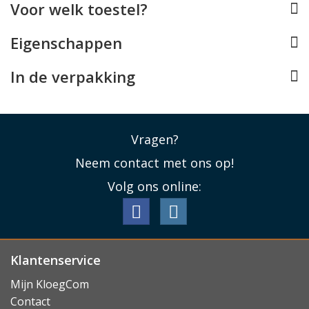
Voor welk toestel?
De Google Pixel 8 Pro screenprotector is gemaakt van
tempered glass met een hardheid van 9H. Dit betekent
Eigenschappen
dat het geharde glas extreem krasbestendig is en in
staat is veel schadelijke energie de absorberen bij
In de verpakking
directe impact.
Lees minder
Vragen?
Neem contact met ons op!
Volg ons online:
Klantenservice
Mijn KloegCom
Contact