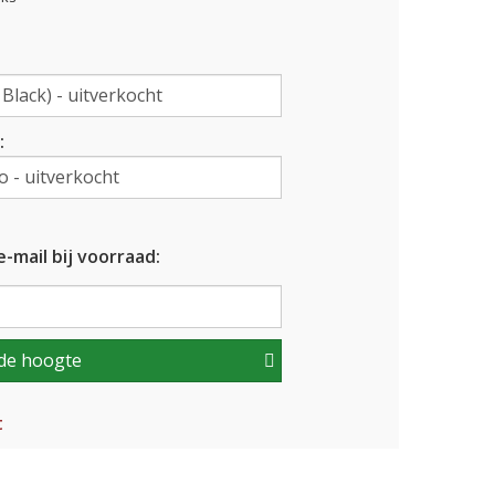
:
-mail bij voorraad:
de hoogte
t