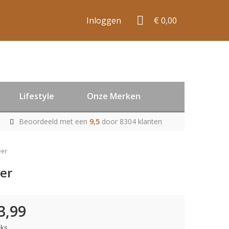
Inloggen
€ 0,00
Lifestyle
Onze Merken
Beoordeeld met een
9,5
door 8304 klanten
eer
er
3,99
uks