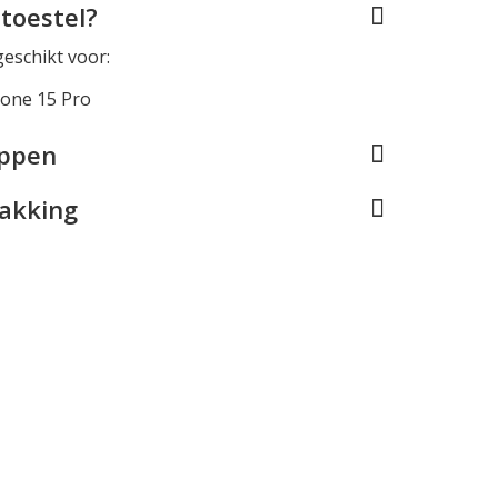
toestel?
geschikt voor:
hone 15 Pro
appen
pakking