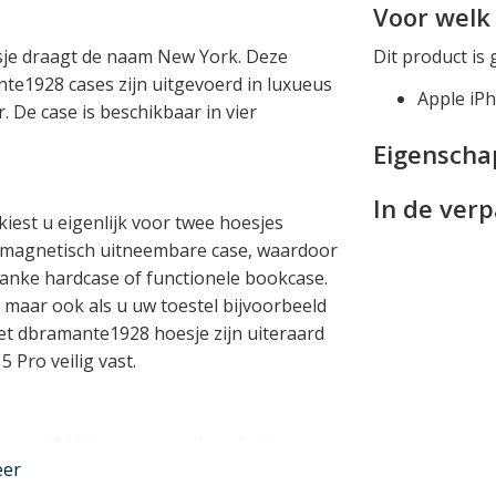
Voor welk 
sje draagt de naam New York. Deze
Dit product is 
te1928 cases zijn uitgevoerd in luxueus
Apple iP
. De case is beschikbaar in vier
Eigensch
In de ver
iest u eigenlijk voor twee hoesjes
en magnetisch uitneembare case, waardoor
anke hardcase of functionele bookcase.
, maar ook als u uw toestel bijvoorbeeld
et dbramante1928 hoesje zijn uiteraard
Pro veilig vast.
ante1928 Lynge case zijn volledig van
eer
iPhone 15 Pro hoesje een luxe uitstraling