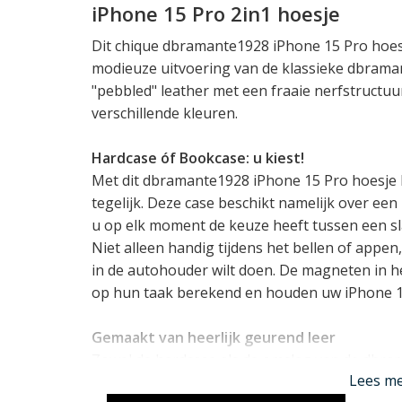
iPhone 15 Pro 2in1 hoesje
Dit chique dbramante1928 iPhone 15 Pro hoe
modieuze uitvoering van de klassieke dbraman
"pebbled" leather met een fraaie nerfstructuur
verschillende kleuren.
Hardcase óf Bookcase: u kiest!
Met dit dbramante1928 iPhone 15 Pro hoesje k
tegelijk. Deze case beschikt namelijk over e
u op elk moment de keuze heeft tussen een sl
Niet alleen handig tijdens het bellen of appen
in de autohouder wilt doen. De magneten in h
op hun taak berekend en houden uw iPhone 15 
Gemaakt van heerlijk geurend leer
Zowel de hardcase als de omslag van de dbram
Lees m
topgrain (volnerf) leer gemaakt. Dit geeft dit 