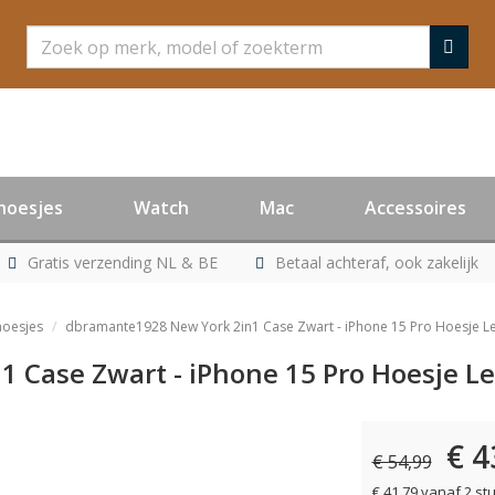
Zoeken
hoesjes
Watch
Mac
Accessoires
Gratis verzending NL & BE
Betaal achteraf, ook zakelijk
hoesjes
dbramante1928 New York 2in1 Case Zwart - iPhone 15 Pro Hoesje L
 Case Zwart - iPhone 15 Pro Hoesje Le
€ 4
€ 54,99
€ 41,79 vanaf 2 st