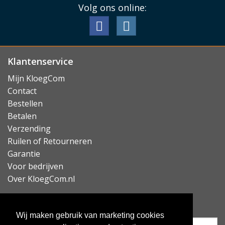
Volg ons online:
Klantenservice
Mijn KloegCom
Contact
Bestellen
Betalen
Verzending
Ruilen of Retourneren
Garantie
Voor bedrijven
Over KloegCom.nl
Nieuwsbrief ontvangen?
Wij maken gebruik van marketing cookies