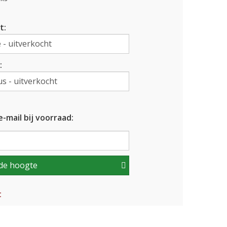
t:
:
-mail bij voorraad:
de hoogte
t