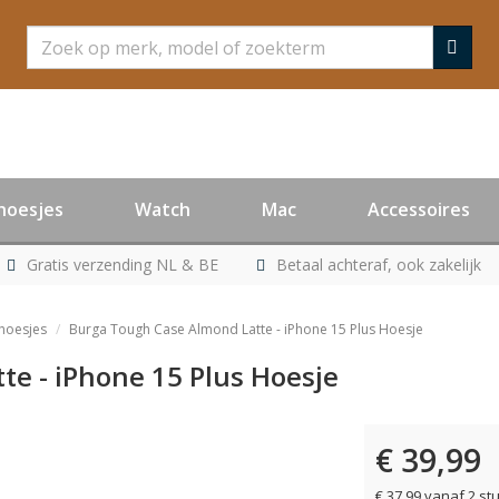
Zoeken
hoesjes
Watch
Mac
Accessoires
Gratis verzending NL & BE
Betaal achteraf, ook zakelijk
 hoesjes
Burga Tough Case Almond Latte - iPhone 15 Plus Hoesje
e - iPhone 15 Plus Hoesje
€ 39,99
€ 37,99 vanaf 2 st