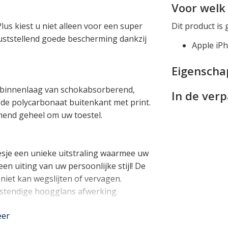
Voor welk 
us kiest u niet alleen voor een super
Dit product is 
uststellend goede bescherming dankzij
Apple iPh
Eigensch
n binnenlaag van schokabsorberend,
In de ver
de polycarbonaat buitenkant met print.
end geheel om uw toestel.
oesje een unieke uitstraling waarmee uw
en uiting van uw persoonlijke stijl! De
 niet kan wegslijten of vervagen.
estendige hoogglans afwerking.
eer