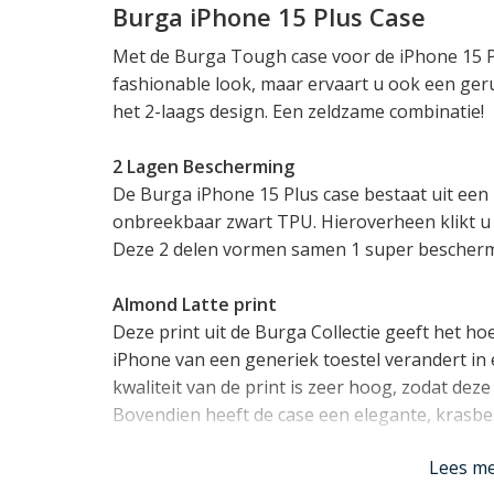
Burga iPhone 15 Plus Case
Met de Burga Tough case voor de iPhone 15 Pl
fashionable look, maar ervaart u ook een ger
het 2-laags design. Een zeldzame combinatie!
2 Lagen Bescherming
De Burga iPhone 15 Plus case bestaat uit ee
onbreekbaar zwart TPU. Hieroverheen klikt u 
Deze 2 delen vormen samen 1 super bescherm
Almond Latte print
Deze print uit de Burga Collectie geeft het h
iPhone van een generiek toestel verandert in e
kwaliteit van de print is zeer hoog, zodat deze
Bovendien heeft de case een elegante, krasb
Lees m
Past de iPhone 15 Plus perfect