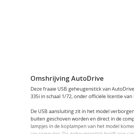
Omshrijving AutoDrive
Deze fraaie USB geheugenstick van AutoDriv
335i in schaal 1/72, onder officiële licentie va
De USB aansluiting zit in het model verborge
buiten geschoven worden en direct in de com
lampjes in de koplampen van het model komen 
uw computer. De geheugenstick heeft een capa