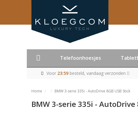
Telefoonhoesjes
Tablet
Voor
23:59
besteld, vandaag verzonden
Home
BMW 3-serie 335i - AutoDrive 8GB USB Stick
BMW 3-serie 335i - AutoDrive
Product niet me