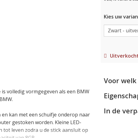
Kies uw varian
Uitverkoch
Voor welk 
e is volledig vormgegeven als een BMW
Eigensch
n BMW.
In de ver
n en kan met een schuifje onderop naar
puter gestoken worden. Kleine LED-
tot leven zodra u de stick aansluit op
citeit van 8GB.