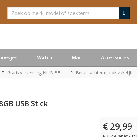
Zoeken
hoesjes
Watch
Mac
Accessoires
Gratis verzending NL & BE
Betaal achteraf, ook zakelijk
 8GB USB Stick
€ 29,99
er leverbaar
€ 28,49 vanaf 2 st