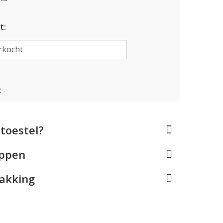
t:
t
toestel?
appen
pakking