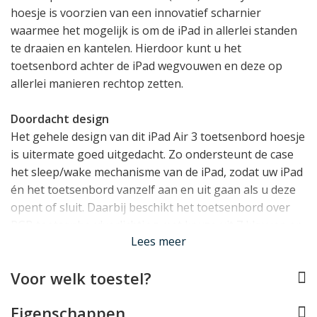
hoesje is voorzien van een innovatief scharnier
waarmee het mogelijk is om de iPad in allerlei standen
te draaien en kantelen. Hierdoor kunt u het
toetsenbord achter de iPad wegvouwen en deze op
allerlei manieren rechtop zetten.
Doordacht design
Het gehele design van dit iPad Air 3 toetsenbord hoesje
is uitermate goed uitgedacht. Zo ondersteunt de case
het sleep/wake mechanisme van de iPad, zodat uw iPad
én het toetsenbord vanzelf aan en uit gaan als u deze
opent of sluit. Daarbij beschikt het toetsenbord over
RGB toetsenbordverlichting met keuze uit 7 kleuren en
Lees meer
10 helderheidsniveaus. Aan de zijkant zit een lus waar u
een stylus of Apple Pencil (niet meegeleverd) in kunt
Voor welk toestel?
opbergen.
Eigenschappen
Hoogwaardig QWERTY toetsenbord