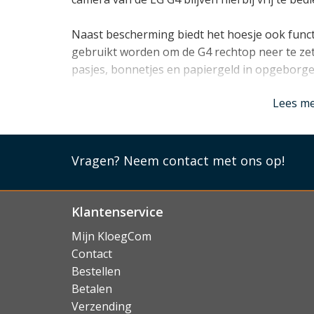
Naast bescherming biedt het hoesje ook functi
gebruikt worden om de G4 rechtop neer te zett
pasjes, bonnetjes en papiergeld in opgebor
Lees mi
Lees m
Vragen?
Neem contact met ons op!
Klantenservice
Mijn KloegCom
Contact
Bestellen
Betalen
Verzending