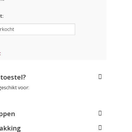
t:
t
toestel?
geschikt voor:
appen
pakking