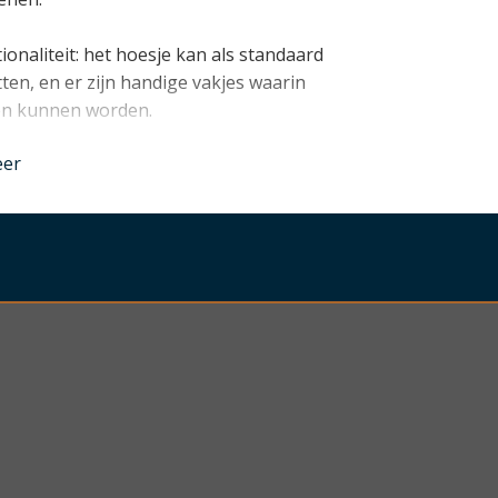
onaliteit: het hoesje kan als standaard
en, en er zijn handige vakjes waarin
gen kunnen worden.
nder
eer