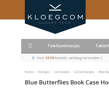
Telefoonhoesjes
Tablet
Voor
23:59
besteld, vandaag verzonden
Home
Hoesjes
LG hoesjes
LG G4 hoesjes
Blue Bu
Blue Butterflies Book Case Ho
Product niet me