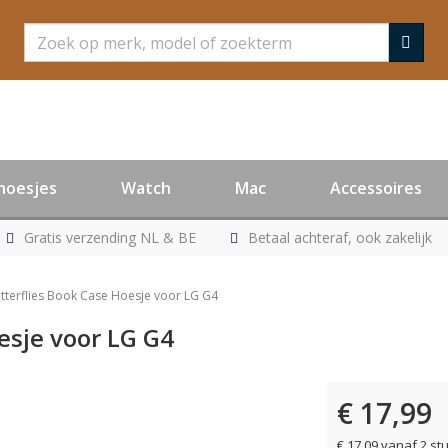
Zoeken
hoesjes
Watch
Mac
Accessoires
Gratis verzending NL & BE
Betaal achteraf, ook zakelijk
tterflies Book Case Hoesje voor LG G4
esje voor LG G4
€ 17,99
er leverbaar
€ 17,09 vanaf 2 st