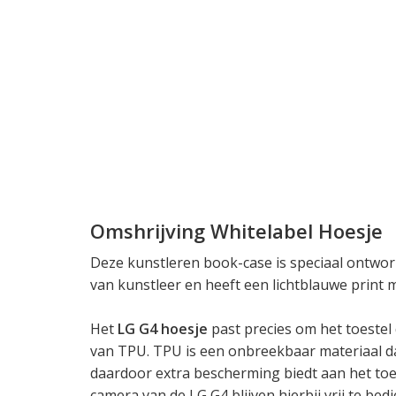
Omshrijving Whitelabel Hoesje
Deze kunstleren book-case is speciaal ontwor
van kunstleer en heeft een lichtblauwe print me
Het
LG G4 hoesje
past precies om het toeste
van TPU. TPU is een onbreekbaar materiaal d
daardoor extra bescherming biedt aan het toes
camera van de LG G4 blijven hierbij vrij te bed