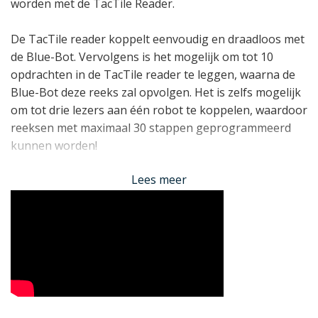
worden met de TacTile Reader.
De TacTile reader koppelt eenvoudig en draadloos met
de Blue-Bot. Vervolgens is het mogelijk om tot 10
opdrachten in de TacTile reader te leggen, waarna de
Blue-Bot deze reeks zal opvolgen. Het is zelfs mogelijk
om tot drie lezers aan één robot te koppelen, waardoor
reeksen met maximaal 30 stappen geprogrammeerd
kunnen worden!
Lees meer
De TacTile Reader is zowel horizontaal als verticaal te
gebruiken. De lezer is oplaadbaar zodat u niet aan
batterijen hoeft te denken.
Lees minder