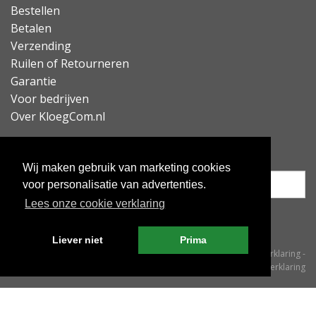
Bestellen
Betalen
Verzending
Ruilen of Retourneren
Garantie
Voor bedrijven
Over KloegCom.nl
Nieuwsbrief ontvangen?
Wij maken gebruik van marketing cookies
voor personalisatie van advertenties.
Lees onze cookie verklaring
Inschrijven
Liever niet
Prima
© KloegCom 2008 - 2026 -
Algemene voorwaarden
-
Cookieverklaring
-
Privacyverklaring