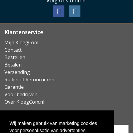
Volg ons online:
Klantenservice
Mijn KloegCom
Contact
Bestellen
Betalen
Verzending
Ruilen of Retourneren
Garantie
Voor bedrijven
Over KloegCom.nl
Nieuwsbrief ontvangen?
Wij maken gebruik van marketing cookies
voor personalisatie van advertenties.