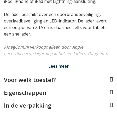
iPod, iPhone of iPad met Lightning-aansluiting.
De lader beschikt over een doorbrandbeveiliging,
overlaadbeveiliging en LED-indicator. De lader levert
een output van 2.1A en is daarmee zelfs voor tablets
een snellader.
KloegCom.nl verkoopt alleen door Apple
gecertificeerde Lightning kabels en laders. Dit geeft u
de garantie dat deze probleemloos werken: nu én in de
Lees meer
toekomst.
Lees minder
Voor welk toestel?
Eigenschappen
In de verpakking