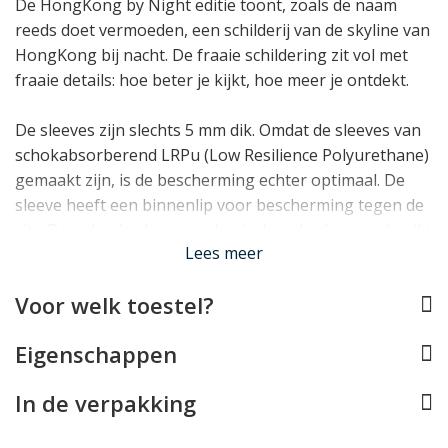
De HongKong by Night editie toont, zoals de naam
reeds doet vermoeden, een schilderij van de skyline van
HongKong bij nacht. De fraaie schildering zit vol met
fraaie details: hoe beter je kijkt, hoe meer je ontdekt.
De sleeves zijn slechts 5 mm dik. Omdat de sleeves van
schokabsorberend LRPu (Low Resilience Polyurethane)
gemaakt zijn, is de bescherming echter optimaal. De
sleeve heeft een binnenlip voor bescherming tegen de
rits. Doordat de sleeve zo dun is, kan de sleeve gebruikt
Lees meer
worden als afzonderlijke notebooktas, maar past hij
ook in een rugzak of andere tas.
Voor welk toestel?
Lees minder
Eigenschappen
In de verpakking