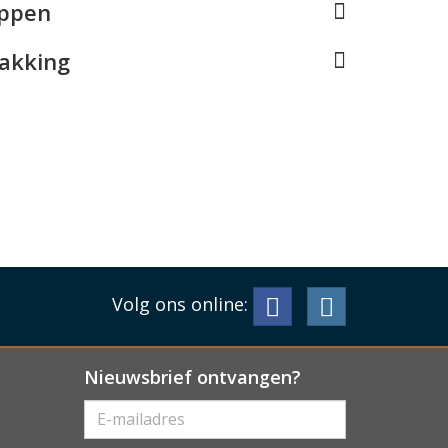
appen
pakking
Volg ons online:
Nieuwsbrief ontvangen?