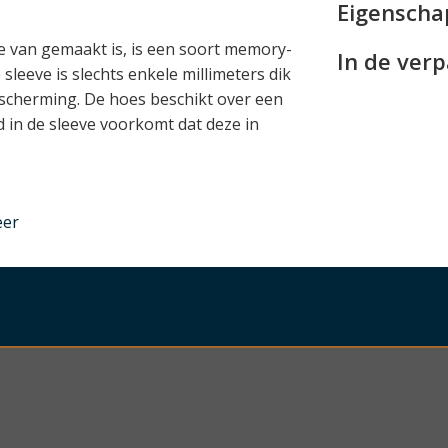
Eigensch
e van gemaakt is, is een soort memory-
In de ver
eeve is slechts enkele millimeters dik
scherming. De hoes beschikt over een
nd in de sleeve voorkomt dat deze in
eer
nder