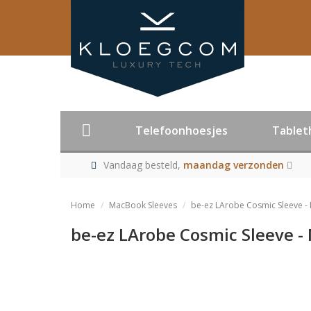
Telefoonhoesjes
Tablet
Vandaag besteld,
maandag verzonden
Home
MacBook Sleeves
be-ez LArobe Cosmic Sleeve -
be-ez LArobe Cosmic Sleeve -
Product niet me