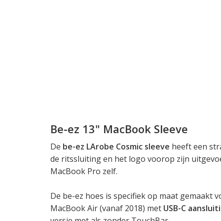
Be-ez 13" MacBook Sleeve
De
be-ez LArobe Cosmic sleeve
heeft een stra
de ritssluiting en het logo voorop zijn uitgev
MacBook Pro zelf.
De be-ez hoes is specifiek op maat gemaakt v
MacBook Air (vanaf 2018) met
USB-C aansluit
versie met als zonder TouchBar.