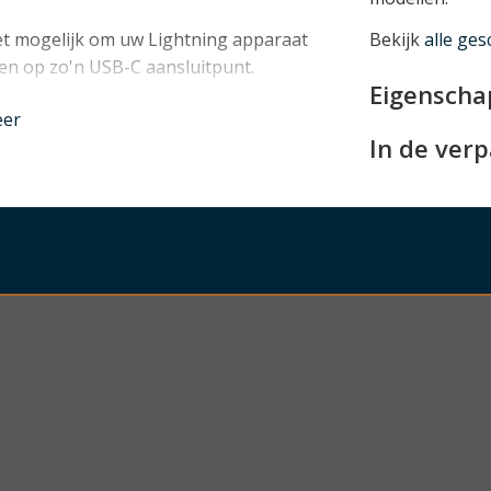
et mogelijk om uw Lightning apparaat
Bekijk
alle ges
en op zo'n USB-C aansluitpunt.
Eigensch
nder
eer
In de ver