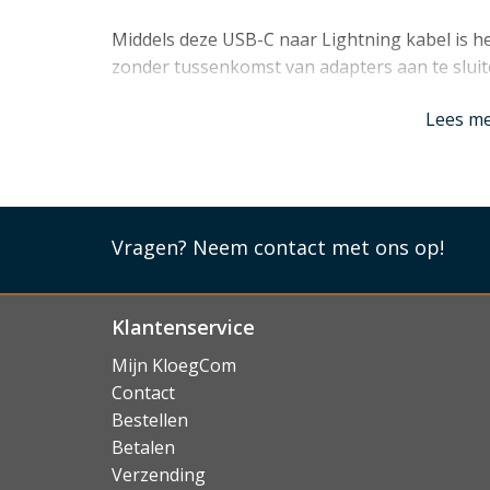
Middels deze USB-C naar Lightning kabel is h
zonder tussenkomst van adapters aan te sluit
Lees mi
Lees m
Vragen?
Neem contact met ons op!
Klantenservice
Mijn KloegCom
Contact
Bestellen
Betalen
Verzending