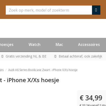
Zoeken
hoesjes
Watch
Mac
Accessoires
Gratis verzending NL & BE
Betaal achteraf, ook zakelijk
jes
Audi A6 Series Bookcase Zwart - iPhone X/Xs hoesje
 - iPhone X/Xs hoesje
€ 34,99
er leverbaar
€ 33,24 vanaf 2 st