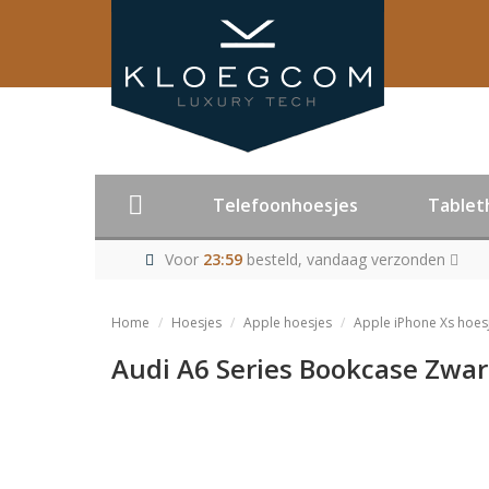
Telefoonhoesjes
Tablet
Voor
23:59
besteld, vandaag verzonden
Home
Hoesjes
Apple hoesjes
Apple iPhone Xs hoes
Audi A6 Series Bookcase Zwart
Product niet me