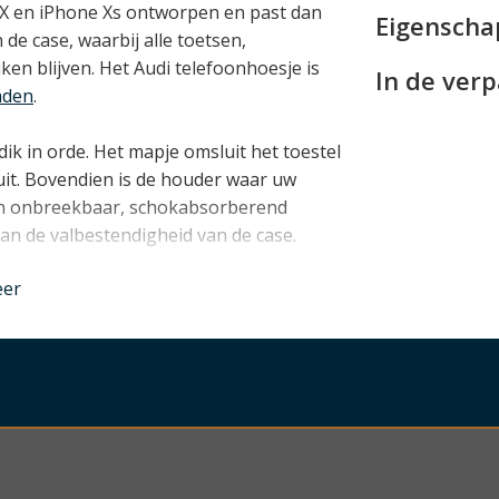
 X en iPhone Xs ontworpen en past dan
Eigensch
 de case, waarbij alle toetsen,
en blijven. Het Audi telefoonhoesje is
In de ver
aden
.
ik in orde. Het mapje omsluit het toestel
uit. Bovendien is de houder waar uw
een onbreekbaar, schokabsorberend
aan de valbestendigheid van de case.
nder
eer