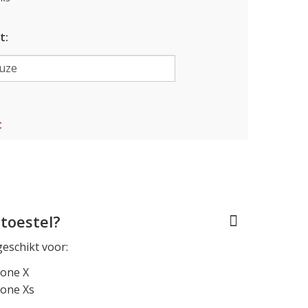
t:
t
toestel?
geschikt voor:
hone X
hone Xs