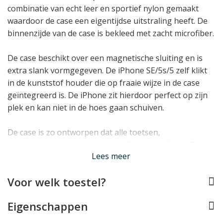
combinatie van echt leer en sportief nylon gemaakt
waardoor de case een eigentijdse uitstraling heeft. De
binnenzijde van de case is bekleed met zacht microfiber.
De case beschikt over een magnetische sluiting en is
extra slank vormgegeven. De iPhone SE/5s/5 zelf klikt
in de kunststof houder die op fraaie wijze in de case
geïntegreerd is. De iPhone zit hierdoor perfect op zijn
plek en kan niet in de hoes gaan schuiven.
De case is zo ontworpen dat alle toetsen,
aansluitingen, de camera en de flitser vrij blijven. De
Lees meer
hoes stoort hierdoor niet in het gebruik van de iPhone
SE/5s/5.
Voor welk toestel?
Lees minder
Eigenschappen