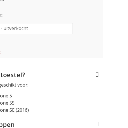
t:
t
toestel?
geschikt voor:
hone 5
hone 5S
one SE (2016)
appen