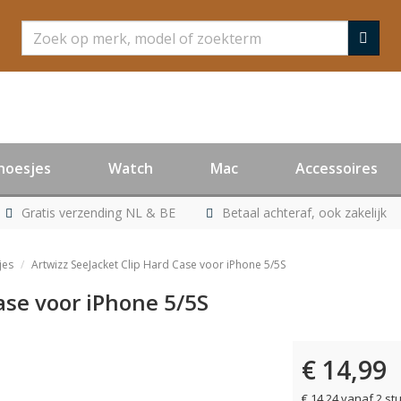
Zoeken
hoesjes
Watch
Mac
Accessoires
Gratis verzending NL & BE
Betaal achteraf, ook zakelijk
jes
Artwizz SeeJacket Clip Hard Case voor iPhone 5/5S
ase voor iPhone 5/5S
€ 14,99
er leverbaar
€ 14,24 vanaf 2 st