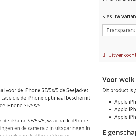
Kies uw varian
Uitverkoch
Voor welk 
aal voor de iPhone SE/5s/5 de SeeJacket
Dit product is 
 case die de iPhone optimaal beschermt
Apple iP
de iPhone SE/5s/5.
Apple iP
Apple iPh
an de iPhone SE/5s/5, waarna de iPhone
itingen en de camera zijn uitsparingen in
Eigensch
 gebruik van de iPhone SE/5s/5.