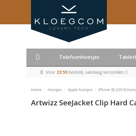
Telefoonhoesjes
Tablet
Voor
23:59
besteld, vandaag verzonden
Home
Hoesjes
Apple hoesjes
iPhone SE (2016) hoes
Artwizz SeeJacket Clip Hard C
Product niet me