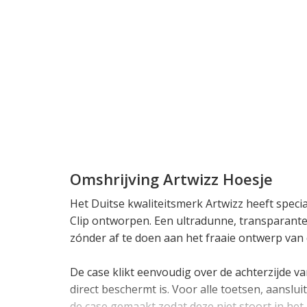
Omshrijving Artwizz Hoesje
Het Duitse kwaliteitsmerk Artwizz heeft speci
Clip ontworpen. Een ultradunne, transparante
zónder af te doen aan het fraaie ontwerp van 
De case klikt eenvoudig over de achterzijde v
direct beschermt is. Voor alle toetsen, aanslu
de case gemaakt zodat deze niet stoort in het