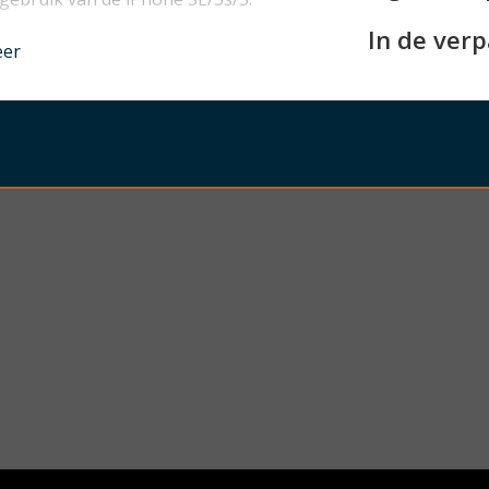
In de ver
nder
eer