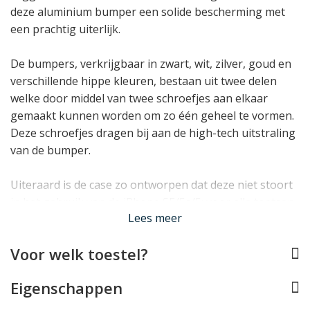
deze aluminium bumper een solide bescherming met
een prachtig uiterlijk.
De bumpers, verkrijgbaar in zwart, wit, zilver, goud en
verschillende hippe kleuren, bestaan uit twee delen
welke door middel van twee schroefjes aan elkaar
gemaakt kunnen worden om zo één geheel te vormen.
Deze schroefjes dragen bij aan de high-tech uitstraling
van de bumper.
Uiteraard is de case zo ontworpen dat deze niet stoort
in het gebruik van de iPhone SE/5s/5: voor alle toetsen
Lees meer
en aansluitingen rondom de iPhone SE/5s/5 zijn
uitsparingen gemaaktf.
Voor welk toestel?
Lees minder
Eigenschappen