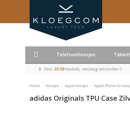
Telefoonhoesjes
Tablet
Voor
23:59
besteld, vandaag verzonden
Home
Hoesjes
Apple hoesjes
Apple iPhone Xs hoes
adidas Originals TPU Case Zil
Product niet me