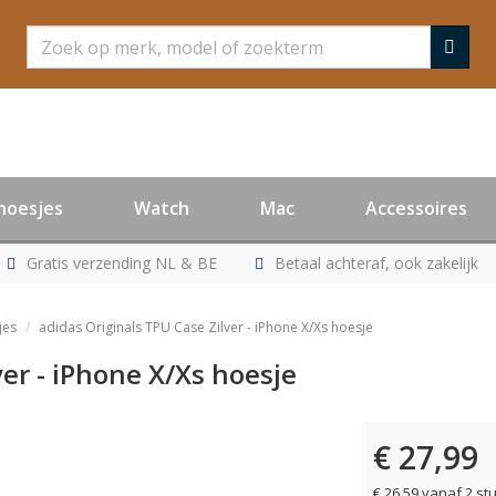
Zoeken
hoesjes
Watch
Mac
Accessoires
Gratis verzending NL & BE
Betaal achteraf, ook zakelijk
jes
adidas Originals TPU Case Zilver - iPhone X/Xs hoesje
ver - iPhone X/Xs hoesje
€ 27,99
er leverbaar
€ 26,59 vanaf 2 st