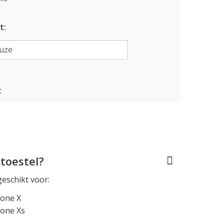
t:
t
toestel?
geschikt voor:
hone X
hone Xs