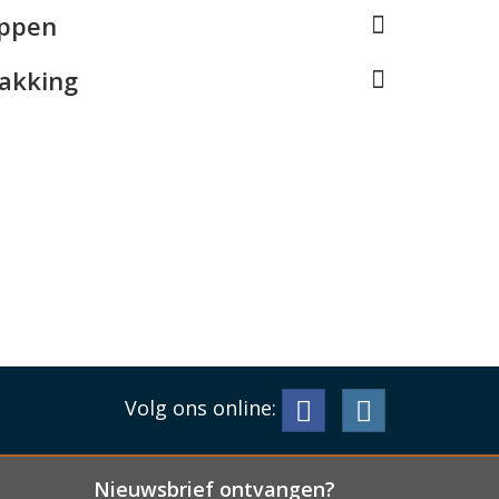
appen
pakking
Volg ons online:
Nieuwsbrief ontvangen?