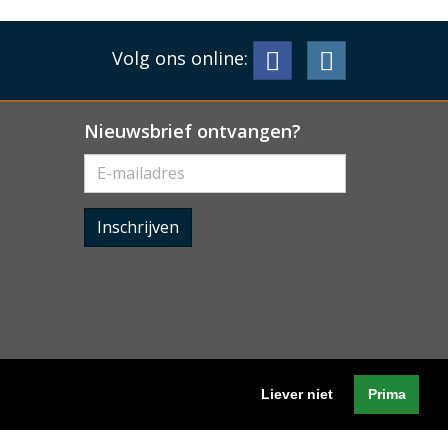
Volg ons online:
Nieuwsbrief ontvangen?
Inschrijven
Liever niet
Prima
Algemene voorwaarden
-
Cookieverklaring
-
Privacyverklaring