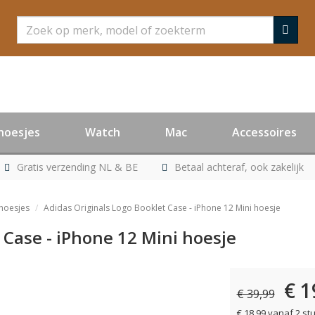
Zoeken
hoesjes
Watch
Mac
Accessoires
Gratis verzending NL & BE
Betaal achteraf, ook zakelijk
 hoesjes
Adidas Originals Logo Booklet Case - iPhone 12 Mini hoesje
 Case - iPhone 12 Mini hoesje
€ 1
€ 39,99
€ 18,99 vanaf 2 st