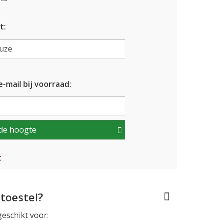
t:
-mail bij voorraad:
de hoogte
t
toestel?
geschikt voor: