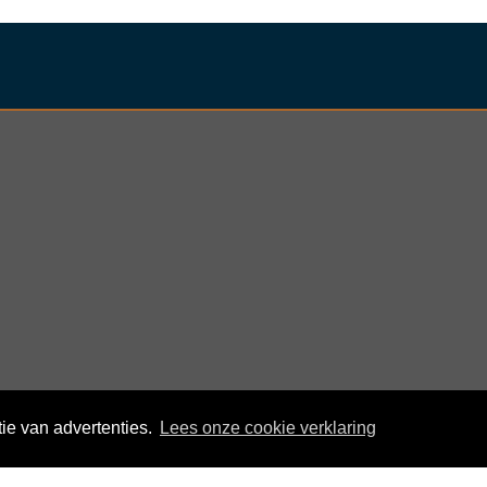
nder
ie van advertenties.
Lees onze cookie verklaring
© KloegCom 2008 - 2026 -