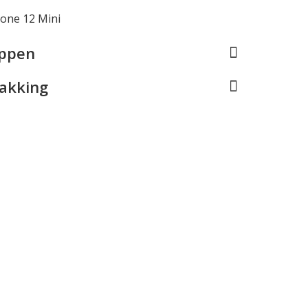
hone 12 Mini
appen
pakking