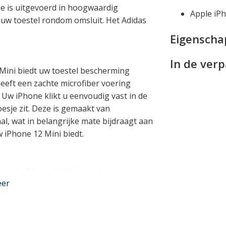
ase is uitgevoerd in hoogwaardig
Apple iP
uw toestel rondom omsluit. Het Adidas
Eigensch
In de ver
 Mini biedt uw toestel bescherming
heeft een zachte microfiber voering
Uw iPhone klikt u eenvoudig vast in de
esje zit. Deze is gemaakt van
, wat in belangrijke mate bijdraagt aan
 iPhone 12 Mini biedt.
 voor de iPhone 12 Mini werd ontworpen,
eer
g met alle toetsen, aansluitingen en de
aadloos opladen en MagSafe
. Hierdoor