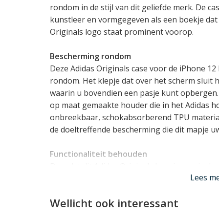
rondom in de stijl van dit geliefde merk. De c
kunstleer en vormgegeven als een boekje dat 
Originals logo staat prominent voorop.
Bescherming rondom
Deze Adidas Originals case voor de iPhone 12
rondom. Het klepje dat over het scherm sluit 
waarin u bovendien een pasje kunt opbergen. 
op maat gemaakte houder die in het Adidas ho
onbreekbaar, schokabsorberend TPU materiaal
de doeltreffende bescherming die dit mapje uw
Functionaliteit behouden
Doordat dit Adidas Originals hoesje speciaal
Lees m
is de pasvorm optimaal. De case houdt rekenin
camera's, en ook is de case compatible met
dr
Wellicht ook interessant
kunt u uw iPhone normaal blijven gebruiken.