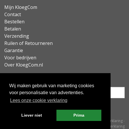
Mijn KloegCom
Contact
Bestellen
Betalen
Verzending
Ruilen of Retourneren
Garantie
Voor bedrijven
Over KloegCom.nl
Nieuwsbrief ontvangen?
Wij maken gebruik van marketing cookies
voor personalisatie van advertenties.
Lees onze cookie verklaring
Inschrijven
Liever niet
Prima
© KloegCom 2008 - 2026 -
Algemene voorwaarden
-
Cookieverklaring
-
Privacyverklaring