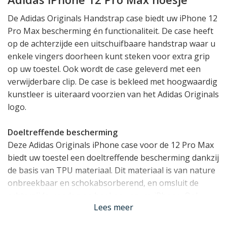
De Adidas Originals Handstrap case biedt uw iPhone 12
Pro Max bescherming én functionaliteit. De case heeft
op de achterzijde een uitschuifbaare handstrap waar u
enkele vingers doorheen kunt steken voor extra grip
op uw toestel. Ook wordt de case geleverd met een
verwijderbare clip. De case is bekleed met hoogwaardig
kunstleer is uiteraard voorzien van het Adidas Originals
logo.
Doeltreffende bescherming
Deze Adidas Originals iPhone case voor de 12 Pro Max
biedt uw toestel een doeltreffende bescherming dankzij
de basis van TPU materiaal. Dit materiaal is van nature
onbreekbaar en schokabsorberend, en omsluit de
achterzijde, randen en hoeken van uw iPhone. Ook
Lees meer
zorgt het voor een klein opstaand randje rond het
display.