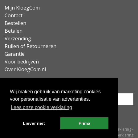
Mijn KloegCom
Contact
Bestellen
Betalen
Verzending
Ruilen of Retourneren
Garantie
Voor bedrijven
Over KloegCom.nl
Nieuwsbrief ontvangen?
Wij maken gebruik van marketing cookies
voor personalisatie van advertenties.
Lees onze cookie verklaring
Inschrijven
Liever niet
Prima
© KloegCom 2008 - 2026 -
Algemene voorwaarden
-
Cookieverklaring
-
Privacyverklaring