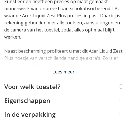
kunstleer en heeft een precies op maat gemaakt
binnenwerk van onbreekbaar, schokabsorberend TPU
waar de Acer Liquid Zest Plus precies in past. Daarbij is
rekening gehouden met alle toetsen, aansluitingen en
de camera van het toestel, zodat alles optimaal blijft
werken.
Naast bescherming profiteert u met dit Acer Liquid Zest
Plus hoesje van verschillende handige extra's. Zo is er
een handige
stand
om de smartphone mee rechtop te
Lees meer
zetten en biedt het telefoonhoesje
meerdere vakjes
waarin pasjes en briefgeld opgeborgen kunnen
Voor welk toestel?
worden.
Eigenschappen
Lees minder
In de verpakking