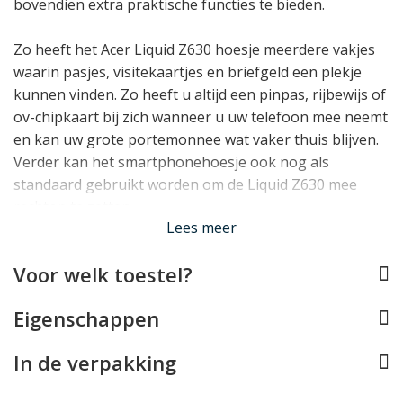
bovendien extra praktische functies te bieden.
Zo heeft het Acer Liquid Z630 hoesje meerdere vakjes
waarin pasjes, visitekaartjes en briefgeld een plekje
kunnen vinden. Zo heeft u altijd een pinpas, rijbewijs of
ov-chipkaart bij zich wanneer u uw telefoon mee neemt
en kan uw grote portemonnee wat vaker thuis blijven.
Verder kan het smartphonehoesje ook nog als
standaard gebruikt worden om de Liquid Z630 mee
rechtop te zetten.
Lees meer
De bescherming van het Acer Liquid Z630 hoesje is
Voor welk toestel?
uitstekend dankzij de onbreekbare,
schokabsorberende houder van TPU in het hoesje.
Eigenschappen
Deze maakt het hoesje bovendien duurzaam, en
doordat deze doorzichtig is, blijft de Acer Liquid Z630
In de verpakking
goed zichtbaar in het hoesje. Uiteraard is er in het
ontwerp van het telefoonhoesje rekening gehouden