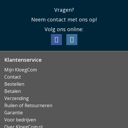
Een ideale laag om uw MacBook Pro mee te
beschermen in dagelijks gebruik.
Vragen?
Lees minder
Neem contact met ons op!
Volg ons online:
Klantenservice
Mijn KloegCom
Contact
Bestellen
Betalen
Verzending
Ruilen of Retourneren
Garantie
Voor bedrijven
Over KloegCom.nl