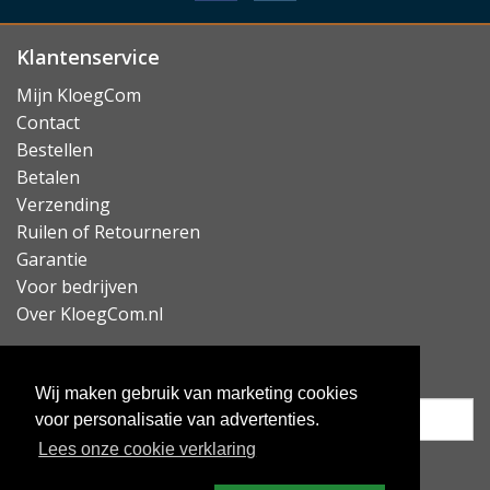
Hiermee heeft u al deze zaken direct onder handbereik
en kunt u uw dikke portemonnee voortaan thuis laten.
Klantenservice
Lees minder
Mijn KloegCom
Contact
Bestellen
Betalen
Verzending
Ruilen of Retourneren
Garantie
Voor bedrijven
Over KloegCom.nl
Nieuwsbrief ontvangen?
Wij maken gebruik van marketing cookies
voor personalisatie van advertenties.
Lees onze cookie verklaring
Inschrijven