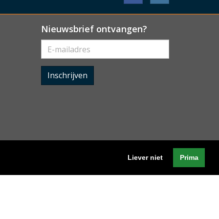
Nieuwsbrief ontvangen?
Inschrijven
Liever niet
Prima
Algemene voorwaarden
-
Cookieverklaring
-
Privacyverklaring