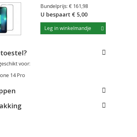
Bundelprijs: € 161,98
U bespaart € 5,00
Leg in winkelmandje
toestel?
geschikt voor:
hone 14 Pro
appen
pakking