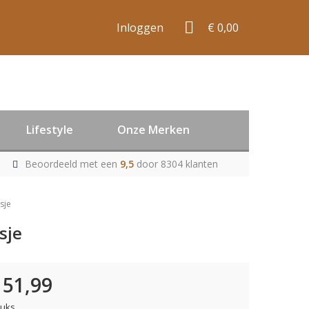
Inloggen
€ 0,00
Lifestyle
Onze Merken
Beoordeeld met een
9,5
door 8304 klanten
sje
sje
151,99
tuks