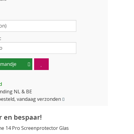
:
lmandje
d
ending NL & BE
besteld, vandaag verzonden
 en bespaar!
e 14 Pro Screenprotector Glas