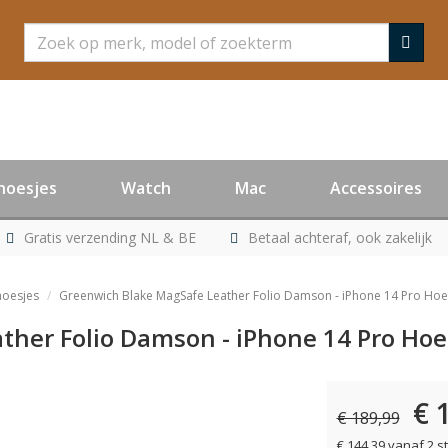
Zoeken
hoesjes
Watch
Mac
Accessoires
Gratis verzending NL & BE
Betaal achteraf, ook zakelijk
hoesjes
Greenwich Blake MagSafe Leather Folio Damson - iPhone 14 Pro Hoe
her Folio Damson - iPhone 14 Pro Hoe
€ 
€ 189,99
€ 144,39 vanaf 2 s