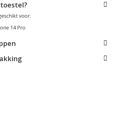
toestel?
geschikt voor:
hone 14 Pro
appen
pakking