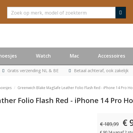
Zoeken
hoesjes
Watch
Mac
Accessoires
Gratis verzending NL & BE
Betaal achteraf, ook zakelijk
hoesjes
Greenwich Blake MagSafe Leather Folio Flash Red - iPhone 14 Pro Ho
her Folio Flash Red - iPhone 14 Pro Ho
€ 
€ 189,99
€ 90,24 vanaf 2 st