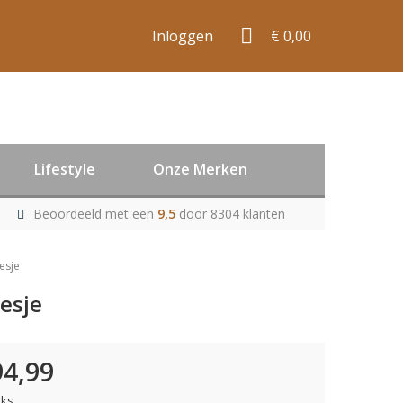
Inloggen
€ 0,00
Lifestyle
Onze Merken
Beoordeeld met een
9,5
door 8304 klanten
esje
esje
94,99
uks