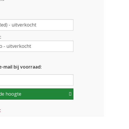
:
-mail bij voorraad:
de hoogte
t