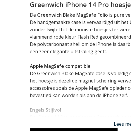
Greenwich iPhone 14 Pro hoesje
De
Greenwich Blake MagSafe Folio
is pure ve
De handgemaakte case is vervaardigd uit het b
zonder twijfel tot de mooiste hoesjes ter wereld
vlammend rode kleur Flash Red gecombineerd 
De polycarbonaat shell om de iPhone is daarbi
een zeer elegante uitstraling geeft.
Apple MagSafe compatible
De Greenwich Blake MagSafe case is volledig 
het hoesje is dezelfde magnetische ring verwe
accessoires zoals de Apple MagSafe oplader 
bevestigd kan worden als aan de iPhone zelf.
Engels Stijlvol
De iPhone 14 Pro hoesjes van Greenwich word
Lees m
geselecteerd leer. Dit zijn altijd Duitse stiere