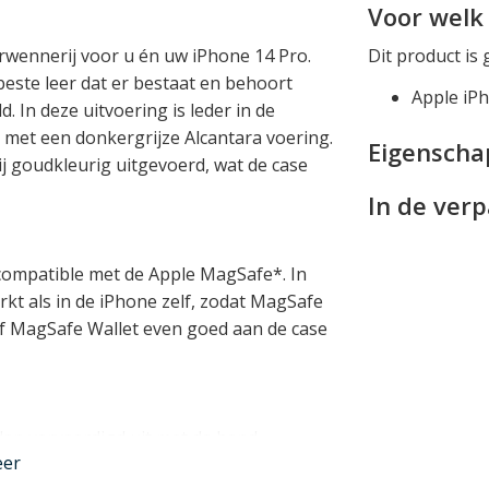
Voor welk 
rwennerij voor u én uw iPhone 14 Pro.
Dit product is 
este leer dat er bestaat en behoort
Apple iP
. In deze uitvoering is leder in de
met een donkergrijze Alcantara voering.
Eigensch
j goudkleurig uitgevoerd, wat de case
In de ver
compatible met de Apple MagSafe*. In
rkt als in de iPhone zelf, zodat MagSafe
of MagSafe Wallet even goed aan de case
en vervaardigd uit met de hand
eer
nhuiden van de allerhoogste kwaliteit, en