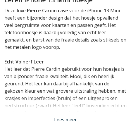
Deze luxe
Pierre Cardin case
voor de iPhone 13 Mini
heeft een bijzonder design dat het hoesje opvallend
veel bergruimte voor kaarten en passen geeft. Het
telefoonhoesje is daarbij volledig van echt leer
gemaakt, en barst van de fraaie details zoals stiksels en
het metalen logo voorop.
Echt Volnerf Leer
Het leer dat Pierre Cardin gebruikt voor hun hoesjes is
van bijzonder fraaie kwaliteit. Mooi, dik en heerlijk
geurend. Het leer kan daarbij afhankelijk van de
gekozen kleur een wat grovere uitstraling hebben, met
krasjes en imperfecties (bruin) of een uitgesproken
nerfstructuur (zwart). Het leer "leeft" bovendien echt en
zal door de sporen van uw gebruik al snel een uniek
Lees meer
patina ontwikkelen.