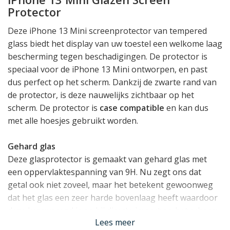
Protector
Deze iPhone 13 Mini screenprotector van tempered
glass biedt het display van uw toestel een welkome laag
bescherming tegen beschadigingen. De protector is
speciaal voor de iPhone 13 Mini ontworpen, en past
dus perfect op het scherm. Dankzij de zwarte rand van
de protector, is deze nauwelijks zichtbaar op het
scherm. De protector is
case compatible
en kan dus
met alle hoesjes gebruikt worden.
Gehard glas
Deze glasprotector is gemaakt van gehard glas met
een oppervlaktespanning van 9H. Nu zegt ons dat
getal ook niet zoveel, maar het betekent gewoonweg
dat het glas een zeer harde bovenlaag heeft waardoor
deze kraswerend is en bij directe impact op het scherm
Lees meer
veel energie absorbeert bij het breken - uiteraard met