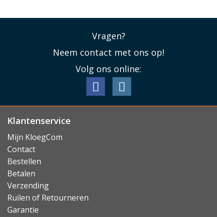
eenvoudig uit zou kunnen glijden. Vertrouw op de
decennia ervaring van Sena en geef de sleeve even de
tijd om los te komen!
Vragen?
Neem contact met ons op!
Lees minder
Volg ons online:
Klantenservice
Mijn KloegCom
Contact
Bestellen
Betalen
Verzending
Ruilen of Retourneren
Garantie