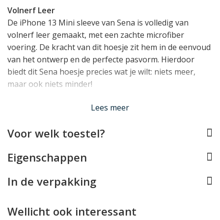
Volnerf Leer
De iPhone 13 Mini sleeve van Sena is volledig van
volnerf leer gemaakt, met een zachte microfiber
voering. De kracht van dit hoesje zit hem in de eenvoud
van het ontwerp en de perfecte pasvorm. Hierdoor
biedt dit Sena hoesje precies wat je wilt: niets meer,
maar ook niets minder!
Lees meer
Let op
:
Wanneer u uw nieuwe Sena UltraSlim Wallet sleeve
Voor welk toestel?
voor het eerst om uw iPhone 13 Mini doet, zal deze
superstrak om het toestel zitten. Zodanig zelfs dat het
Eigenschappen
niet prettig werkt. Dit is echter een tijdelijk noodzakelijk
kwaad: het leer zal namelijk al heel snel snel soepel
In de verpakking
worden, marginaal oprekken en zo de perfecte
pasvorm krijgen. Door zo strak te beginnen, wordt
voorkomen dat na het oprekken van het leer een té
Wellicht ook interessant
ruime pasvorm zou ontstaan waar uw toestel