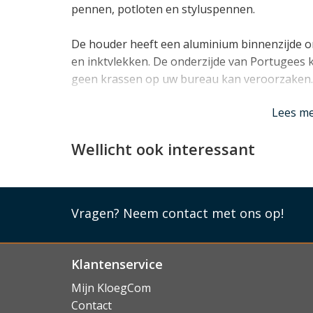
pennen, potloten en styluspennen.
De houder heeft een aluminium binnenzijde 
en inktvlekken. De onderzijde van Portugees k
geen krassen op uw bureau kan veroorzaken.
Lees mi
Lees m
Wellicht ook interessant
Vragen?
Neem contact met ons op!
Klantenservice
Mijn KloegCom
Contact