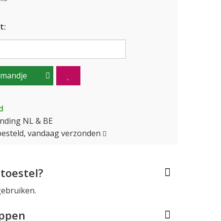
t:
lmandje
d
ending NL & BE
besteld, vandaag verzonden
toestel?
gebruiken.
appen