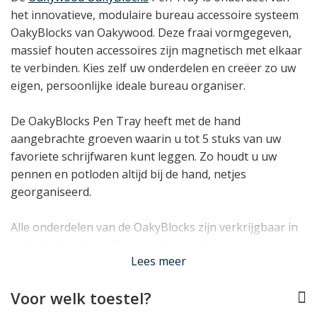
het innovatieve, modulaire bureau accessoire systeem
OakyBlocks van Oakywood. Deze fraai vormgegeven,
massief houten accessoires zijn magnetisch met elkaar
te verbinden. Kies zelf uw onderdelen en creëer zo uw
eigen, persoonlijke ideale bureau organiser.
De OakyBlocks Pen Tray heeft met de hand
aangebrachte groeven waarin u tot 5 stuks van uw
favoriete schrijfwaren kunt leggen. Zo houdt u uw
pennen en potloden altijd bij de hand, netjes
georganiseerd.
Alle onderdelen van de OakyBlocks zijn verkrijgbaar in
walnotenhout en eiken en zijn voorzien van een
Lees meer
onderzijde van natuurlijk kurk zodat ze stabiel staan en
geen krassen op uw bureau kunnen veroorzaken. Kies
Voor welk toestel?
voor een fraai, matchend geheel, of mix de
houtsoorten voor een unieke look!