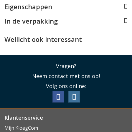
Eigenschappen
voor een fraai, matchend geheel, of mix de
houtsoorten voor een unieke look!
In de verpakking
Lees minder
Wellicht ook interessant
Vragen?
Neem contact met ons op!
Volg ons online:
Klantenservice
Mijn KloegCom