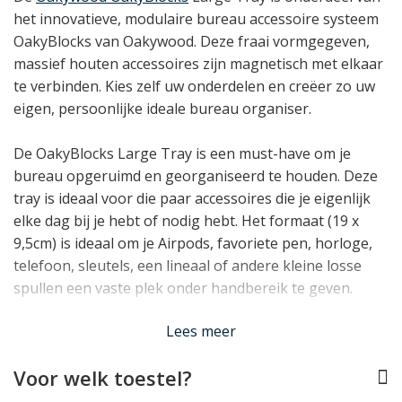
het innovatieve, modulaire bureau accessoire systeem
OakyBlocks van Oakywood. Deze fraai vormgegeven,
massief houten accessoires zijn magnetisch met elkaar
te verbinden. Kies zelf uw onderdelen en creëer zo uw
eigen, persoonlijke ideale bureau organiser.
De OakyBlocks Large Tray is een must-have om je
bureau opgeruimd en georganiseerd te houden. Deze
tray is ideaal voor die paar accessoires die je eigenlijk
elke dag bij je hebt of nodig hebt. Het formaat (19 x
9,5cm) is ideaal om je Airpods, favoriete pen, horloge,
telefoon, sleutels, een lineaal of andere kleine losse
spullen een vaste plek onder handbereik te geven.
Lees meer
Alle onderdelen van de OakyBlocks zijn verkrijgbaar in
walnotenhout en eiken en zijn voorzien van een
Voor welk toestel?
onderzijde van natuurlijk kurk zodat ze stabiel staan en
geen krassen op uw bureau kunnen veroorzaken. Kies