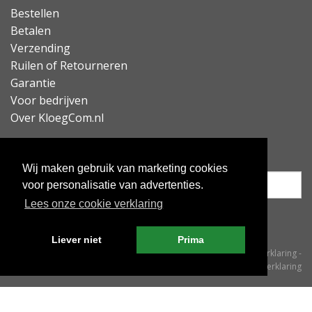
Bestellen
Lees minder
Betalen
Verzending
Ruilen of Retourneren
Garantie
Voor bedrijven
Over KloegCom.nl
Nieuwsbrief ontvangen?
Wij maken gebruik van marketing cookies
voor personalisatie van advertenties.
Lees onze cookie verklaring
Inschrijven
Liever niet
Prima
© KloegCom 2008 - 2026 -
Algemene voorwaarden
-
Cookieverklaring
-
Privacyverklaring