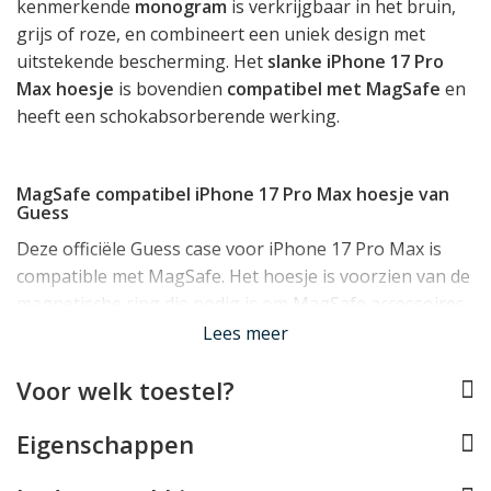
kenmerkende
monogram
is verkrijgbaar in het bruin,
grijs of roze, en combineert een uniek design met
uitstekende bescherming. Het
slanke iPhone 17 Pro
Max hoesje
is bovendien
compatibel met MagSafe
en
heeft een schokabsorberende werking.
MagSafe compatibel iPhone 17 Pro Max hoesje van
Guess
Deze officiële Guess case voor iPhone 17 Pro Max is
compatible met MagSafe. Het hoesje is voorzien van de
magnetische ring die nodig is om
MagSafe accessoires
zoals opladers, stands en autohouders vast te kunnen
Lees meer
klikken.
Voor welk toestel?
Effectieve bescherming voor uw iPhone 17 Pro Max
Eigenschappen
Het iPhone 17 Pro Max hoesje van Guess is mooi slank