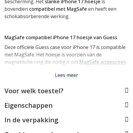
bescherming. Het
slanke iPhone 17 hoesje
is
bovendien
compatibel met MagSafe
en heeft een
schokabsorberende werking.
MagSafe compatibel iPhone 17 hoesje van Guess
Deze officiële Guess case voor iPhone 17 is compatible
met MagSafe. Het hoesje is voorzien van de
magnetische ring die nodig is om
MagSafe accessoires
zoals opladers, stands en autohouders vast te kunnen
Lees meer
klikken.
Voor welk toestel?
Effectieve bescherming voor uw iPhone 17
Eigenschappen
Het iPhone 17 hoesje van Guess is mooi slank en licht
van gewicht en beschermt uw toestel desondanks
In de verpakking
doeltreffend dankzij de basis van TPU. Dit is een
materiaal dat van nature onbreekbaar én