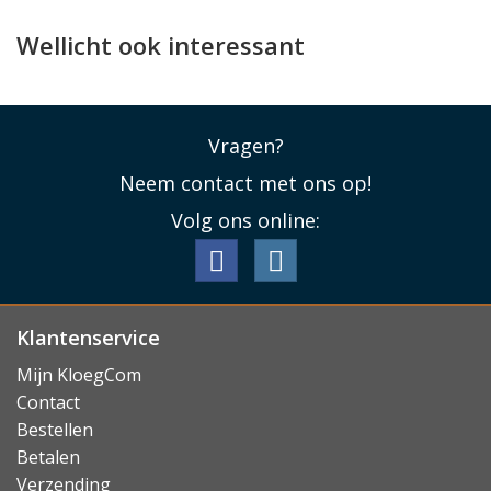
De Guess case werd speciaal ontworpen voor de
iPhone 17e / 16e en past daarom als gegoten. Alle
Wellicht ook interessant
knopjes kunt u blijven gebruiken, de USB-C aansluiting
blijft vrij en de camera's kunnen hun werk blijven doen.
Ook is de case te gebruiken met draadloos laden en
Vragen?
MagSafe.
Neem contact met ons op!
Lees minder
Volg ons online:
Klantenservice
Mijn KloegCom
Contact
Bestellen
Betalen
Verzending