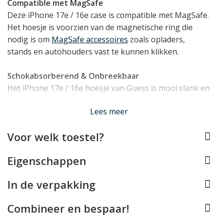
Compatible met MagSafe
Deze iPhone 17e / 16e case is compatible met MagSafe.
Het hoesje is voorzien van de magnetische ring die
nodig is om
MagSafe accessoires
zoals opladers,
stands en autohouders vast te kunnen klikken.
Schokabsorberend & Onbreekbaar
Het iPhone 17e / 16e hoesje van Guess is mooi slank en
licht van gewicht en beschermt uw toestel desondanks
Lees meer
doeltreffend dankzij de basis van TPU. Dit is een
materiaal dat van nature onbreekbaar én
Voor welk toestel?
schokabsorberend is, waardoor het een zeer goede
bescherming kan bieden aan uw toestel. Het TPU
Eigenschappen
materiaal bedekt alle randen en hoeken van uw iPhone
17e / 16e, en vormt ook een klein opstaand randje rond
In de verpakking
het display.
Combineer en bespaar!
Perfect op maat