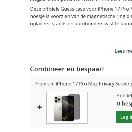
Deze officiële Guess case voor iPhone 17 Pro
hoesje is voorzien van de magnetische ring di
opladers, stands en autohouders vast te kunn
Effectieve bescherming voor uw iPhone 17 
Lees m
Het iPhone 17 Pro Max hoesje van Guess is moo
beschermt uw toestel desondanks doeltreffend 
Combineer en bespaar!
materiaal dat van nature onbreekbaar én sch
goede bescherming kan bieden aan uw toestel
en hoeken van uw iPhone 17 Pro Max, en vorm
Premium iPhone 17 Pro Max Privacy Screenp
het display.
Bundelp
U bes
Perfecte pasvorm voor de iPhone 17 Pro Ma
Leg i
Deze originele Guess case werd speciaal ont
past daarom als gegoten. Alle knopjes kunt u 