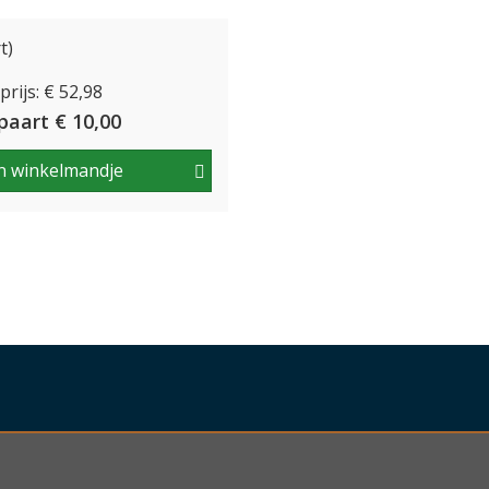
jven doen. Ook is de case te gebruiken
t)
rijs: € 52,98
nder
paart € 10,00
n winkelmandje