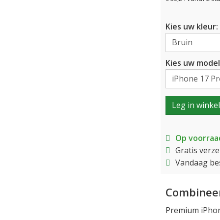
Kies uw kleur:
Kies uw model
Leg in winke
Op voorraa
Gratis verz
Vandaag bes
Combineer
Premium iPhon