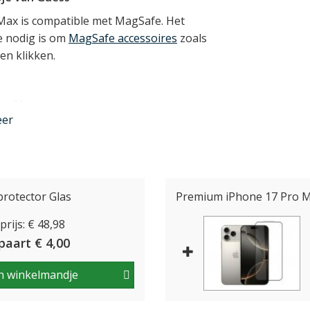
 Max is compatible met MagSafe. Het
e nodig is om
MagSafe accessoires
zoals
en klikken.
Pro Max
eer
i slank en licht van gewicht en
dankzij de basis van TPU. Dit is een
okabsorberend is, waardoor het een zeer
. Het TPU materiaal bedekt alle randen
t ook een klein opstaand randje rond
rotector Glas
Premium iPhone 17 Pro M
rijs: € 48,98
paart € 4,00
x
n winkelmandje
worpen voor de iPhone 17 Pro Max en
blijven gebruiken, de USB-C aansluiting