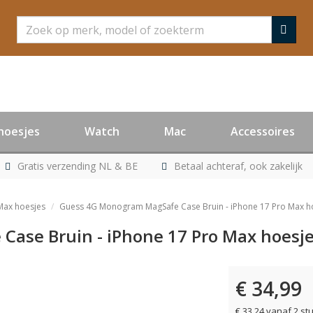
Zoeken
hoesjes
Watch
Mac
Accessoires
Gratis verzending NL & BE
Betaal achteraf, ook zakelijk
Max hoesjes
Guess 4G Monogram MagSafe Case Bruin - iPhone 17 Pro Max h
ase Bruin - iPhone 17 Pro Max hoesj
€ 34,99
€ 33,24 vanaf 2 st