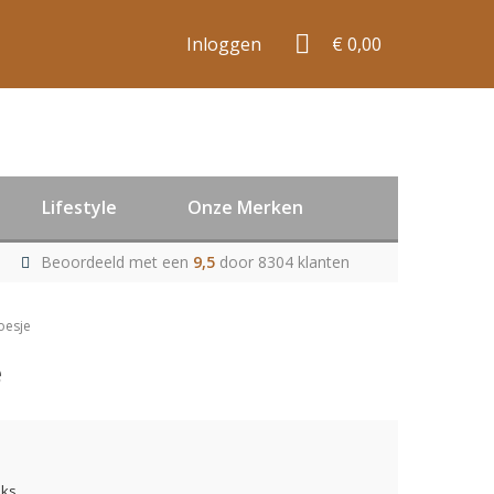
Inloggen
€ 0,00
Lifestyle
Onze Merken
Beoordeeld met een
9,5
door 8304 klanten
oesje
e
uks