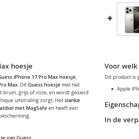
Max hoesje
Voor welk 
 Guess iPhone 17 Pro Max hoesje
,
Dit product is 
Pro Max
. Dit
Guess hoesje
met het
Apple iP
t bruin, grijs of roze, en wordt gesierd
hique uitstraling zorgt. Het
slanke
Eigensch
atibel met MagSafe
en heeft een
bescherming.
In de ver
je van Guess