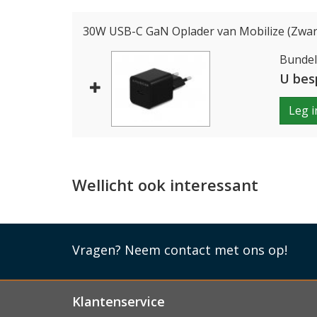
blijft vrij en de camera's kunnen hun werk bli
met draadloos laden en MagSafe.
30W USB-C GaN Oplader van Mobilize (Zwar
Bundelp
Lees mi
U bes
Leg i
Wellicht ook interessant
Vragen?
Neem contact met ons op!
Klantenservice