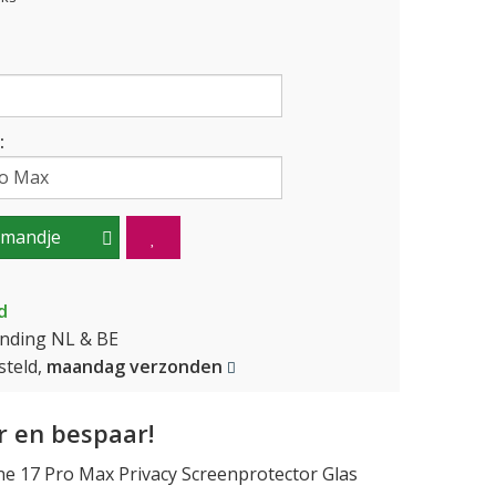
:
lmandje
d
ending NL & BE
teld,
maandag verzonden
 en bespaar!
e 17 Pro Max Privacy Screenprotector Glas