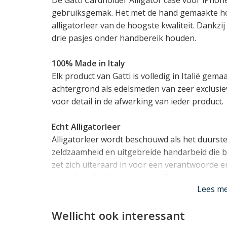
gebruiksgemak. Het met de hand gemaakte hoes
alligatorleer van de hoogste kwaliteit. Dankzi
drie pasjes onder handbereik houden.
100% Made in Italy
Elk product van Gatti is volledig in Italië gemaa
achtergrond als edelsmeden van zeer exclusiev
voor detail in de afwerking van ieder product.
Echt Alligatorleer
Alligatorleer wordt beschouwd als het duurst
zeldzaamheid en uitgebreide handarbeid die bi
zet zich uiteraard in voor een verantwoorde e
ook alleen huiden van gecertificeerde leveran
Lees m
Elke met alligatorleer beklede iPhone case kom
gebruikt alleen het allerbeste (Grade 1) alliga
Wellicht ook interessant
Alligator.