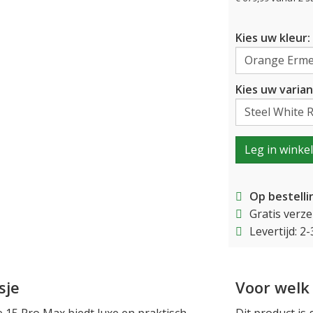
Kies uw kleur:
Kies uw varian
Leg in winke
Op bestelli
Gratis verz
Levertijd: 
sje
Voor welk 
e 15 Pro Max biedt luxe en praktisch
Dit product is 