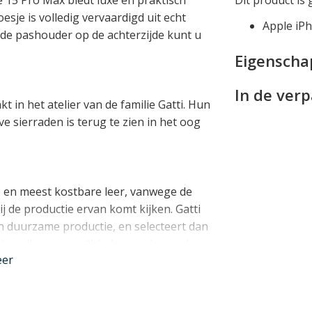
je is volledig vervaardigd uit echt
Apple iP
j de pashouder op de achterzijde kunt u
Eigensch
In de ver
kt in het atelier van de familie Gatti. Hun
e sierraden is terug te zien in het oog
e en meest kostbare leer, vanwege de
j de productie ervan komt kijken. Gatti
n duurzame productie, en selecteert dan
ciers die op een ethische manier werken.
eer
t met een CITES certificaat. Gatti
torleer van de soort Mississippiensis