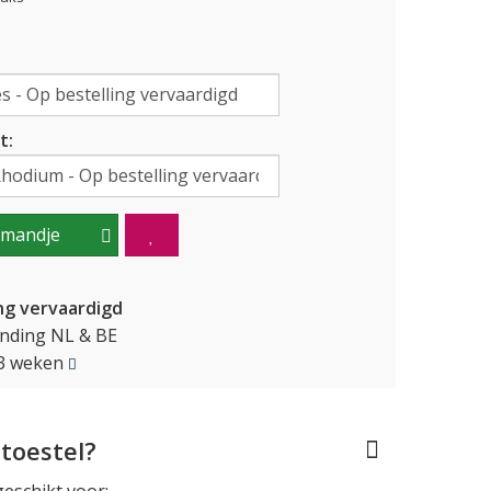
t:
lmandje
ng vervaardigd
ending NL & BE
2-3 weken
toestel?
geschikt voor: