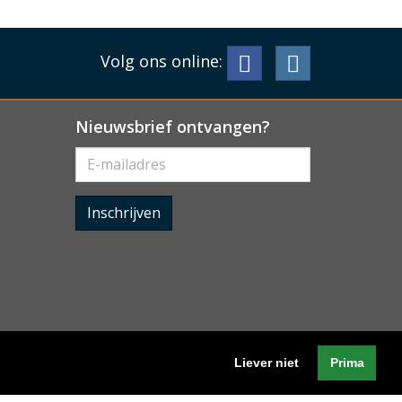
Volg ons online:
Nieuwsbrief ontvangen?
Inschrijven
Liever niet
Prima
Algemene voorwaarden
-
Cookieverklaring
-
Privacyverklaring