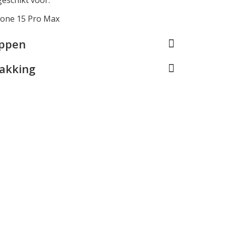
hone 15 Pro Max
appen
pakking