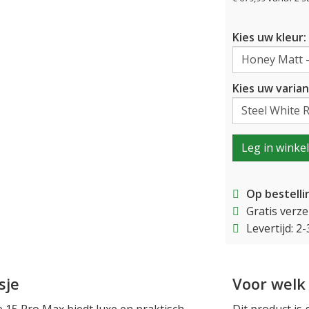
Kies uw kleur:
Kies uw varian
Leg in winke
Op bestelli
Gratis verz
Levertijd: 
sje
Voor welk 
e 15 Pro Max biedt luxe en praktisch
Dit product is 