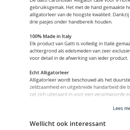
gebruiksgemak. Het met de hand gemaakte hoes
alligatorleer van de hoogste kwaliteit. Dankzi
drie pasjes onder handbereik houden.
100% Made in Italy
Elk product van Gatti is volledig in Italië gemaa
achtergrond als edelsmeden van zeer exclusiev
voor detail in de afwerking van ieder product.
Echt Alligatorleer
Alligatorleer wordt beschouwd als het duurst
zeldzaamheid en uitgebreide handarbeid die bi
zet zich uiteraard in voor een verantwoorde e
ook alleen huiden van gecertificeerde leveran
Lees m
Elke met alligatorleer beklede iPhone case kom
gebruikt alleen het allerbeste (Grade 1) alliga
Wellicht ook interessant
Alligator.