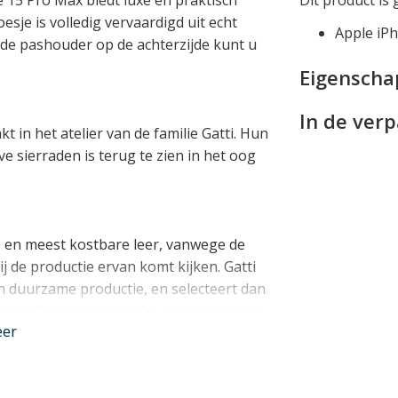
je is volledig vervaardigd uit echt
Apple iP
j de pashouder op de achterzijde kunt u
Eigensch
In de ver
kt in het atelier van de familie Gatti. Hun
e sierraden is terug te zien in het oog
e en meest kostbare leer, vanwege de
j de productie ervan komt kijken. Gatti
n duurzame productie, en selecteert dan
ciers die op een ethische manier werken.
eer
t met een CITES certificaat. Gatti
torleer van de soort Mississippiensis