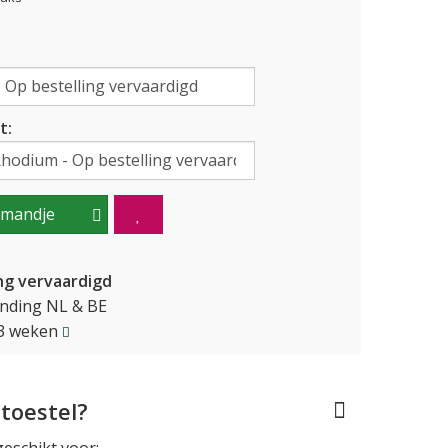
t:
lmandje
ng vervaardigd
ending NL & BE
2-3 weken
toestel?
geschikt voor: