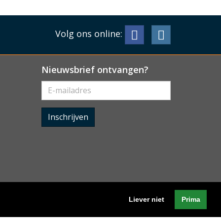
Volg ons online:
Nieuwsbrief ontvangen?
Inschrijven
Liever niet
Prima
Algemene voorwaarden
-
Cookieverklaring
-
Privacyverklaring