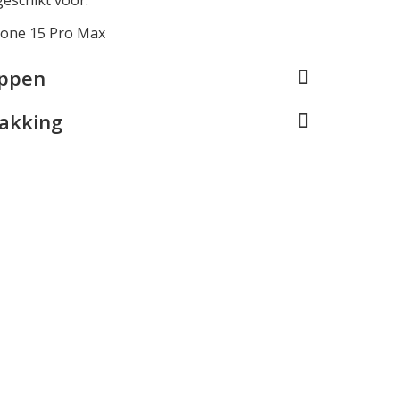
hone 15 Pro Max
appen
pakking