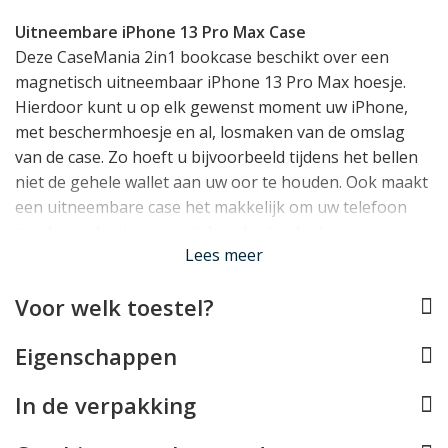
Uitneembare iPhone 13 Pro Max Case
Deze CaseMania 2in1 bookcase beschikt over een
magnetisch uitneembaar iPhone 13 Pro Max hoesje.
Hierdoor kunt u op elk gewenst moment uw iPhone,
met beschermhoesje en al, losmaken van de omslag
van de case. Zo hoeft u bijvoorbeeld tijdens het bellen
niet de gehele wallet aan uw oor te houden. Ook maakt
een uitneembare case het makkelijk om uw telefoon
zonder gedoe in een autohouder te plaatsen.
Lees meer
Uitgebreide opbergruimte
Voor welk toestel?
Door een slim ontwerp aan de binnenzijde van de case
beschikt u over maarliefst 6 vakjes voor pasjes,
Eigenschappen
waaronder één met een transparant ID venstertje. Ook
is er een groter steekvak voor briefgeld of bonnetjes.
In de verpakking
Doordat de pashouder dichtgevouwen kan worden,
raken uw pasjes het display van uw iPhone bovendien